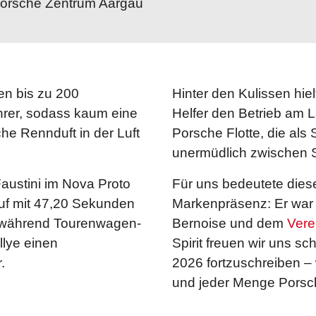
Porsche Zentrum Aargau
en bis zu 200
Hinter den Kulissen hiel
rer, sodass kaum eine
Helfer den Betrieb am L
sche Rennduft in der Luft
Porsche Flotte, die als
unermüdlich zwischen St
austini im Nova Proto
Für uns bedeutete diese
uf mit 47,20 Sekunden
Markenpräsenz: Er war 
, während Tourenwagen-
Bernoise und dem
Vere
llye einen
Spirit freuen wir uns sc
.
2026 fortzuschreiben – 
und jeder Menge Porsc